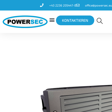
+43 2236 205447-0
office@powersec.eu
KONTAKTIEREN