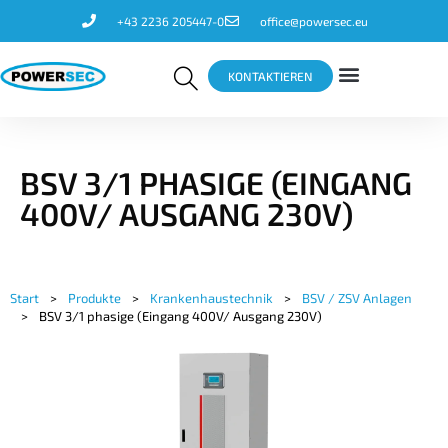
+43 2236 205447-0
office@powersec.eu
KONTAKTIEREN
BSV 3/1 PHASIGE (EINGANG
400V/ AUSGANG 230V)
Start
>
Produkte
>
Krankenhaustechnik
>
BSV / ZSV Anlagen
>
BSV 3/1 phasige (Eingang 400V/ Ausgang 230V)