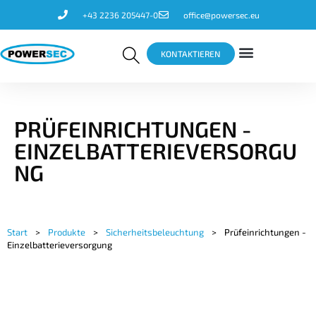
+43 2236 205447-0
office@powersec.eu
KONTAKTIEREN
PRÜFEINRICHTUNGEN -
EINZELBATTERIEVERSORGU
NG
Start
>
Produkte
>
Sicherheitsbeleuchtung
>
Prüfeinrichtungen -
Einzelbatterieversorgung