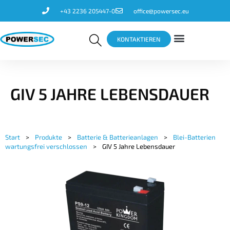
+43 2236 205447-0
office@powersec.eu
KONTAKTIEREN
GIV 5 JAHRE LEBENSDAUER
Start
>
Produkte
>
Batterie & Batterieanlagen
>
Blei-Batterien
wartungsfrei verschlossen
>
GIV 5 Jahre Lebensdauer