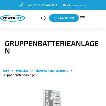
+43 2236 205447-0
office@powersec.eu
KONTAKTIEREN
GRUPPENBATTERIEANLAGE
N
Start
>
Produkte
>
Sicherheitsbeleuchtung
>
Gruppenbatterieanlagen