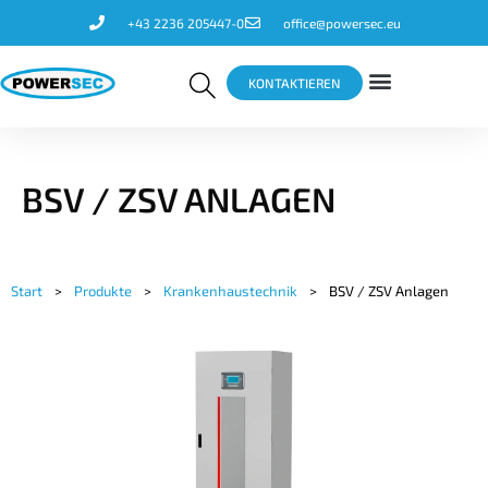
+43 2236 205447-0
office@powersec.eu
KONTAKTIEREN
BSV / ZSV ANLAGEN
Start
>
Produkte
>
Krankenhaustechnik
>
BSV / ZSV Anlagen