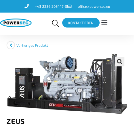
+43 2236 205447-0
office@powersec.eu
KONTAKTIEREN
Vorheriges Produkt
🔍
ZEUS