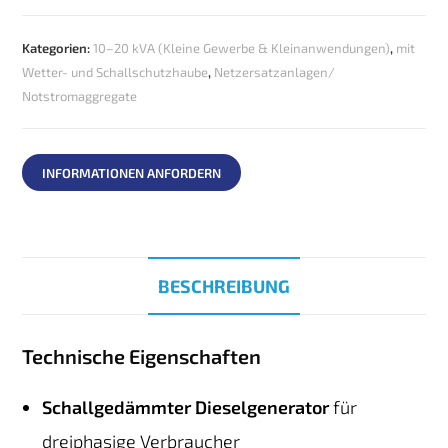
Kategorien:
10–20 kVA (Kleine Gewerbe & Kleinanwendungen)
,
mit
Wetter- und Schallschutzhaube
,
Netzersatzanlagen/
Notstromaggregate
INFORMATIONEN ANFORDERN
BESCHREIBUNG
Technische Eigenschaften
Schallgedämmter Dieselgenerator
für
dreiphasige Verbraucher