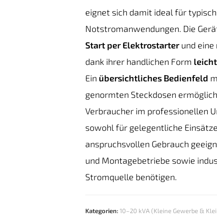
eignet sich damit ideal für typisc
Notstromanwendungen. Die Gerät
Start per Elektrostarter
und eine
dank ihrer handlichen Form
leich
Ein
übersichtliches Bedienfeld
mi
genormten Steckdosen ermöglicht
Verbraucher im professionellen Umf
sowohl für gelegentliche Einsätz
anspruchsvollen Gebrauch geeigne
und Montagebetriebe sowie indust
Stromquelle benötigen.
Kategorien:
10–20 kVA (Kleine Gewerbe & Kl