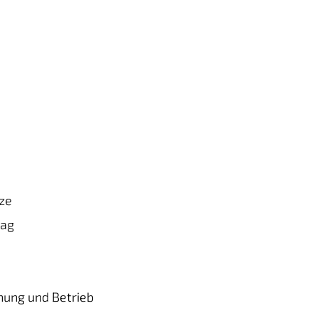
tze
tag
nung und Betrieb