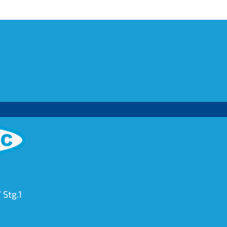
 447
 Stg.1