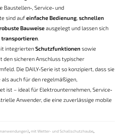
he Baustellen‑, Service‑ und
e sind auf
einfache Bedienung
,
schnellen
robuste Bauweise
ausgelegt und lassen sich
t transportieren
.
t integrierten
Schutzfunktionen
sowie
 den sicheren Anschluss typischer
eld. Die DAILY‑Serie ist so konzipiert, dass sie
e als auch für den regelmäßigen,
t ist – ideal für Elektrounternehmen, Service‑
rielle Anwender, die eine zuverlässige mobile
einanwendungen)
,
mit Wetter- und Schallschutzhaube
,