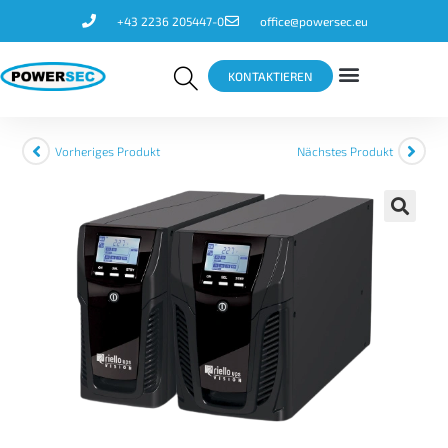
+43 2236 205447-0
office@powersec.eu
KONTAKTIEREN
Vorheriges Produkt
Nächstes Produkt
🔍