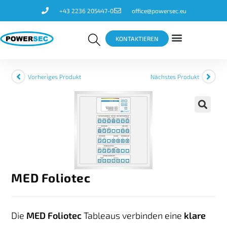
+43 2236 205447-0
office@powersec.eu
KONTAKTIEREN
Vorheriges Produkt
Nächstes Produkt
🔍
MED Foliotec
Die
MED Foliotec
Tableaus verbinden eine
klare