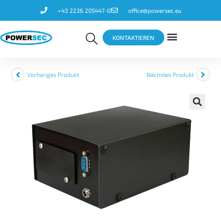
+43 2236 205447-0
office@powersec.eu
KONTAKTIEREN
Vorheriges Produkt
Nächstes Produkt
🔍