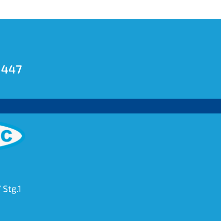
 447
 Stg.1