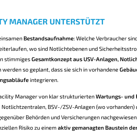
ITY MANAGER UNTERSTÜTZT
meinsamen
Bestandsaufnahme
: Welche Verbraucher sind
iterlaufen, wo sind Notlichtebenen und Sicherheitsstr
ein stimmiges
Gesamtkonzept aus USV-Anlagen, Notli
n werden so geplant, dass sie sich in vorhandene
Gebäud
ngsabläufe
integrieren.
acility Manager von klar strukturierten
Wartungs- und 
, Notlichtzentralen, BSV-/ZSV-Anlagen (wo vorhanden)
gegenüber Behörden und Versicherungen nachgewiesen 
iellen Risiko zu einem
aktiv gemanagten Baustein de