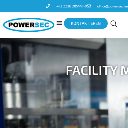
+43 2236 205447-0
office@powersec.eu
KONTAKTIEREN
FACILITY