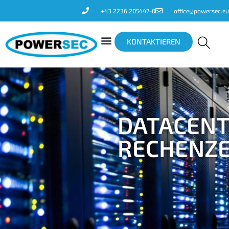
+43 2236 205447-0
office@powersec.eu
KONTAKTIEREN
DATACENT
RECHENZ